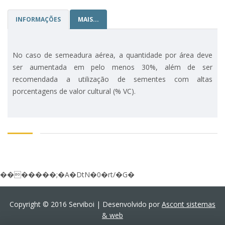
INFORMAÇÕES
MAIS...
No caso de semeadura aérea, a quantidade por área deve
ser aumentada em pelo menos 30%, além de ser
recomendada a utilização de sementes com altas
porcentagens de valor cultural (% VC).
�������;�A�DtN�0�rt/�G�
Copyright © 2016 Serviboi | Desenvolvido por
Ascont sistemas
& web